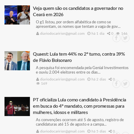
Veja quem são os candidatos a governador no
Ceará em 2026
O g1 listou, por ordem alfabética de como se
apresentam, os nomes que tentam a vaga de gov...
diariodocaririsn@gmail.com
há 1 dia
0
146
Quaest: Lula tem 44% no 2º turno, contra 39%
de Flávio Bolsonaro
A pesquisa foi encomendada pela Genial Investimentos
e ouviu 2.004 eleitores entre os dias...
diariodocaririsn@gmail.com
há 2 dias
0
169
PT oficializa Lula como candidato à Presidência
em busca do 4º mandato, com promessas para
mulheres, idosos e militares
As convenções ocorrem até 5 de agosto, registro de
candidaturas até 15 de agosto e a campa...
diariodocaririsn@gmail.com
há 5 dias
0