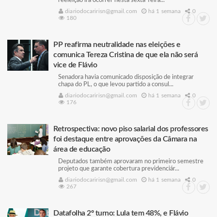
reeleição irá ocorrer nesta sexta-feira...
diariodocaririsn@gmail.com
há 1 semana
0
180
PP reafirma neutralidade nas eleições e
comunica Tereza Cristina de que ela não será
vice de Flávio
Senadora havia comunicado disposição de integrar
chapa do PL, o que levou partido a consul...
diariodocaririsn@gmail.com
há 1 semana
0
176
Retrospectiva: novo piso salarial dos professores
foi destaque entre aprovações da Câmara na
área de educação
Deputados também aprovaram no primeiro semestre
projeto que garante cobertura previdenciár...
diariodocaririsn@gmail.com
há 1 semana
0
267
Datafolha 2º turno: Lula tem 48%, e Flávio