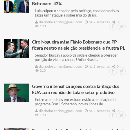
Bolsonaro, 43%
Lula culpou o senador pelo tarifaço, considerando as
taxas um "ataque à soberania do Brasi...
diariodocaririsn@gmail.com
há 2 semanas
0
193
Ciro Nogueira avisa Flávio Bolsonaro que PP
ficará neutro na eleição presidencial e frustra PL
Senador buscava apoio da sigla e chegou a oferecer
posição de vice na chapa; União Brasil...
diariodocaririsn@gmail.com
há 2 semanas
0
210
Governo intensifica ações contra tarifaço dos
EUA com reunião de Lula e setor produtivo
Entre as medidas em estudo estão a ampliação do
programa Brasil Soberano, novas linhas de...
diariodocaririsn@gmail.com
há 2 semanas
0
193