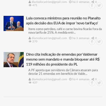
diariodocaririsn@gmail.com
há 3 semanas
0
471
Lula convoca ministros para reunião no Planalto
após decisão dos EUA de impor 'novo tarifaço'
Itens como petróleo, café e carne bovina ficarão fora da
nova tarifa de 25%. A medida entr...
diariodocaririsn@gmail.com
há 3 semanas
0
270
Dino cita indicação de emendas por Valdemar
mesmo sem mandato e manda bloquear até R$
119 milhões do presidente do PL
A PF aponta que servidores da Câmara atuaram para
desviar 21 emendas em benefício de Valde...
diariodocaririsn@gmail.com
há 4 semanas
0
437