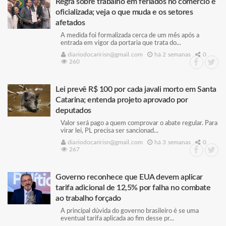
Regra sobre trabalho em feriados no comércio é
oficializada; veja o que muda e os setores
afetados
A medida foi formalizada cerca de um mês após a
entrada em vigor da portaria que trata do...
diariodocaririsn@gmail.com
há 2 semanas
0
260
Lei prevê R$ 100 por cada javali morto em Santa
Catarina; entenda projeto aprovado por
deputados
Valor será pago a quem comprovar o abate regular. Para
virar lei, PL precisa ser sancionad...
diariodocaririsn@gmail.com
há 3 semanas
0
267
Governo reconhece que EUA devem aplicar
tarifa adicional de 12,5% por falha no combate
ao trabalho forçado
A principal dúvida do governo brasileiro é se uma
eventual tarifa aplicada ao fim desse pr...