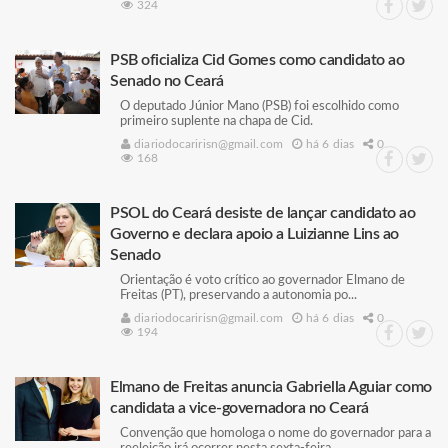
324
PSB oficializa Cid Gomes como candidato ao
Senado no Ceará
O deputado Júnior Mano (PSB) foi escolhido como
primeiro suplente na chapa de Cid.
diariodocaririsn@gmail.com
há 6 dias
0
168
PSOL do Ceará desiste de lançar candidato ao
Governo e declara apoio a Luizianne Lins ao
Senado
Orientação é voto crítico ao governador Elmano de
Freitas (PT), preservando a autonomia po...
diariodocaririsn@gmail.com
há 6 dias
0
194
Elmano de Freitas anuncia Gabriella Aguiar como
candidata a vice-governadora no Ceará
Convenção que homologa o nome do governador para a