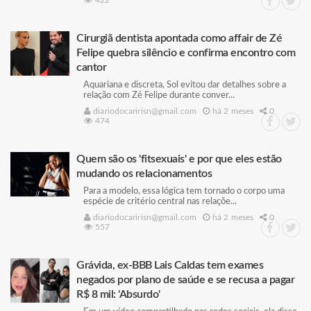
422
Cirurgiã dentista apontada como affair de Zé
Felipe quebra silêncio e confirma encontro com
cantor
Aquariana e discreta, Sol evitou dar detalhes sobre a
relação com Zé Felipe durante conver...
diariodocaririsn@gmail.com
há 2 meses
0
474
Quem são os 'fitsexuais' e por que eles estão
mudando os relacionamentos
Para a modelo, essa lógica tem tornado o corpo uma
espécie de critério central nas relaçõe...
diariodocaririsn@gmail.com
há 2 meses
0
557
Grávida, ex-BBB Lais Caldas tem exames
negados por plano de saúde e se recusa a pagar
R$ 8 mil: 'Absurdo'