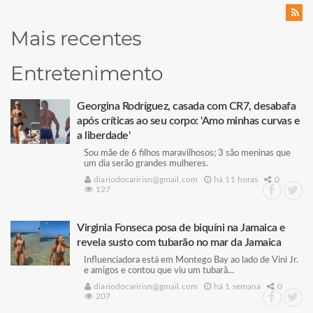
Mais recentes
Entretenimento
Georgina Rodríguez, casada com CR7, desabafa
após críticas ao seu corpo: 'Amo minhas curvas e
a liberdade'
Sou mãe de 6 filhos maravilhosos; 3 são meninas que
um dia serão grandes mulheres.
diariodocaririsn@gmail.com
há 11 horas
0
127
Virginia Fonseca posa de biquíni na Jamaica e
revela susto com tubarão no mar da Jamaica
Influenciadora está em Montego Bay ao lado de Vini Jr.
e amigos e contou que viu um tubarã...
diariodocaririsn@gmail.com
há 1 semana
0
207