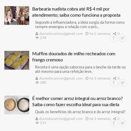
Barbearia nudista cobra até R$ 4 mil por
atendimento; saiba como funciona a proposta
Segundo a influenciadora, a ideia surgiu da forma como
sempre enxergou a relação com o pró...
diariodocaririsn@gmail.com
há 2 semanas
0
278
Muffins dourados de milho recheados com
frango cremoso
Receita é uma opção saborosa para o lanche da tarde ou
até mesmo para uma refeição leve.
diariodocaririsn@gmail.com
há 3 semanas
0
280
É melhor comer arroz integral ou arroz branco?
Saiba como fazer escolha ideal para sua dieta
Quais os benefícios do arroz branco e do arroz integral?
diariodocaririsn@gmail.com
há 3 semanas
0
255