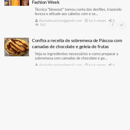
Fashion Week
Técnica "blowout" tomou conta dos desfiles, trazendo
leveza e atitude aos cabelos com e se...
diariodocaririsn@gmail.com
há 3 meses
0
542
Confira a receita de sobremesa de Páscoa com
camadas de chocolate e geleia de frutas
Veja os ingredientes necessários e como preparar a
sobremesa com camadas de chocolate e ge...
diariodocaririsn@gmail.com
há 4 meses
0
418
Muitas sobras de comida na geladeira?
Microbiologista explica o que pode ser
consumido frio (e o que não pode)
A intoxicação alimentar é causada pela ingestão de
alimentos contaminados com bactérias, f...
diariodocaririsn@gmail.com
há 4 meses
0
911