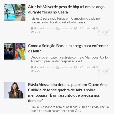
Atriz Isis Valverde posa de biquíni em balanço
durante férias no Ceará
Isis está passando férias em Camocim, cidade no
noroeste do litoral do estado do Ceará.
diariodocaririsn@gmail.com
há 1 mês
0
271
Como a Seleção Brasileira chega para enfrentar
o Haiti?
Depois do empate na estreia contra o Marrocos, Carlo
Ancelotti precisa dar respostas aos t...
diariodocaririsn@gmail.com
há 1 mês
0
290
Flávia Alessandra detalha papel em 'Quem Ama
Cuida' e defende quebra de tabus sobre
menopausa: 'É um assunto que precisamos
dominar'
Flávia Alessandra tem duas filhas: Giulia e Olívia, caçula
que é fruto do casamento com Ot...