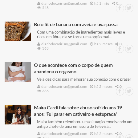
diariodocaririsn@gmail.com
há 1 mês
0
548
Bolo fit de banana com aveia e uva-passa
Com uma combinação de ingredientes mais leves e
ricos em fibra, ela se torna uma opção mai...
diariodocaririsn@gmail.com
há 2 meses
0
363
O que acontece com o corpo de quem
abandona o orgasmo
Veja dez dicas para melhorar sua conexão com o prazer
diariodocaririsn@gmail.com
há 2 meses
0
386
Maíra Cardi fala sobre abuso sofrido aos 19
anos: 'Fui parar em cativeiro e estuprada'
Maíra também relembrou uma situação envolvendo um
antigo chefe de uma emissora de televisã...
diariodocaririsn@gmail.com
há 2 meses
0