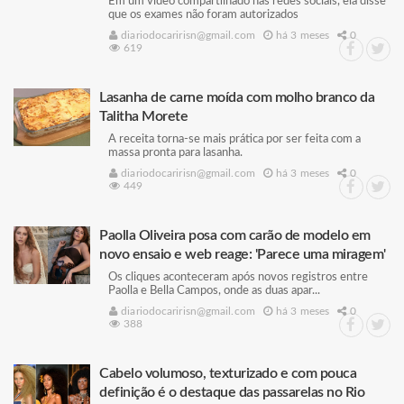
Em um vídeo compartilhado nas redes sociais, ela disse
que os exames não foram autorizados
diariodocaririsn@gmail.com
há 3 meses
0
619
Lasanha de carne moída com molho branco da
Talitha Morete
A receita torna-se mais prática por ser feita com a
massa pronta para lasanha.
diariodocaririsn@gmail.com
há 3 meses
0
449
Paolla Oliveira posa com carão de modelo em
novo ensaio e web reage: 'Parece uma miragem'
Os cliques aconteceram após novos registros entre
Paolla e Bella Campos, onde as duas apar...
diariodocaririsn@gmail.com
há 3 meses
0
388
Cabelo volumoso, texturizado e com pouca
definição é o destaque das passarelas no Rio