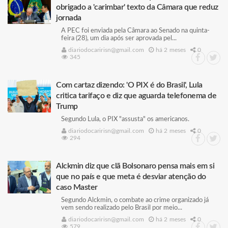
obrigado a 'carimbar' texto da Câmara que reduz
jornada
A PEC foi enviada pela Câmara ao Senado na quinta-
feira (28), um dia após ser aprovada pel...
diariodocaririsn@gmail.com
há 2 meses
0
345
Com cartaz dizendo: 'O PIX é do Brasil', Lula
critica tarifaço e diz que aguarda telefonema de
Trump
Segundo Lula, o PIX "assusta" os americanos.
diariodocaririsn@gmail.com
há 2 meses
0
294
Alckmin diz que clã Bolsonaro pensa mais em si
que no país e que meta é desviar atenção do
caso Master
Segundo Alckmin, o combate ao crime organizado já
vem sendo realizado pelo Brasil por meio...
diariodocaririsn@gmail.com
há 2 meses
0
579