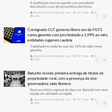
A inutilização ocorreu quando o ex-presidente
descumpriu o uso de tornozeleira eletrônica.
diariodocaririsn@gmail.com
há 1 mês
0
286
Consignado CLT: governo libera uso do FGTS
como garantia com juro limitado a 1,99% ao mês;
entidades sugerem cautela
Trabalhadores poderão usar até 10% do saldo como
garantia.
diariodocaririsn@gmail.com
há 1 mês
0
532
Baturité recebe primeira entrega de títulos de
propriedade rural, com a presença da vice-
governadora Jade Romero
Novo escritório regional do Idace em Baturité tem nova
equipe em atividade na região.
diariodocaririsn@gmail.com
há 1 mês
0
489