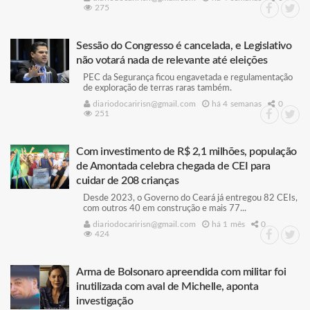
275
Sessão do Congresso é cancelada, e Legislativo
não votará nada de relevante até eleições
PEC da Segurança ficou engavetada e regulamentação
de exploração de terras raras também.
diariodocaririsn@gmail.com
há 4 semanas
0
251
Com investimento de R$ 2,1 milhões, população
de Amontada celebra chegada de CEI para
cuidar de 208 crianças
Desde 2023, o Governo do Ceará já entregou 82 CEIs,
com outros 40 em construção e mais 77...
diariodocaririsn@gmail.com
há 1 mês
0
424
Arma de Bolsonaro apreendida com militar foi
inutilizada com aval de Michelle, aponta
investigação