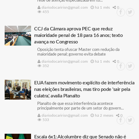
rede de atenção especializada em to...
diariodocaririsn@gmail.com
há 1 mês
0
455
CCJ da Câmara aprova PEC que reduz
maioridade penal de 18 para 16 anos; texto
avança no Congresso
Oposição tenta ofuscar Master com redução da
maioridade penal; governo evita debate
diariodocaririsn@gmail.com
há 1 mês
0
352
EUA fazem movimento explícito de interferência
nas eleições brasileiras, mas tiro pode 'sair pela
culatra', avalia Planalto
Planalto de que essa interferência acontece
principalmente por parte de um setor do govern...
diariodocaririsn@gmail.com
há 2 meses
0
533
Escala 6x1: Alcolumbre diz que Senado não é