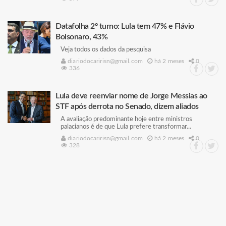
Datafolha 2º turno: Lula tem 47% e Flávio
Bolsonaro, 43%
Veja todos os dados da pesquisa
diariodocaririsn@gmail.com
há 2 meses
0
336
Lula deve reenviar nome de Jorge Messias ao
STF após derrota no Senado, dizem aliados
A avaliação predominante hoje entre ministros
palacianos é de que Lula prefere transformar...
diariodocaririsn@gmail.com
há 2 meses
0
328
Lula diz que governo criará Ministério da
Segurança após aprovação da PEC pelo Senado
Lula mencionou também que sempre se opôs à criação
de um Ministério da Segurança Pública s...
diariodocaririsn@gmail.com
há 2 meses
0
366