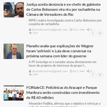
Justiça aceita denúncia e ex-chefe de gabinete
de Carlos Bolsonaro vira réu por rachadinha na
Câmara de Vereadores do Rio
MPRJ reabre investigação contra Carlos Bolsonaro por
suspeita de rachadinha
diariodocaririsn@gmail.com
há 1 mês
0
513
Planalto avalia que explicações de Wagner
foram 'sofríveis' e Lula deve conversar na
próxima semana com líder do governo
A PF investiga se o senador atuou diretamente em
favor de projetos de interesse do grupo f...
diariodocaririsn@gmail.com
há 1 mês
0
459
FORtaleCE: Policlínicas do Aracapé e Parque
Manibura serão construídas com investimento
de R$ 60 milhões
Alexandre Padilha, afirmou que o objetivo é reforçar a