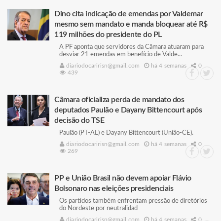
Dino cita indicação de emendas por Valdemar
mesmo sem mandato e manda bloquear até R$
119 milhões do presidente do PL
A PF aponta que servidores da Câmara atuaram para
desviar 21 emendas em benefício de Valde...
diariodocaririsn@gmail.com
há 4 semanas
0
439
Câmara oficializa perda de mandato dos
deputados Paulão e Dayany Bittencourt após
decisão do TSE
Paulão (PT-AL) e Dayany Bittencourt (União-CE).
diariodocaririsn@gmail.com
há 4 semanas
0
269
PP e União Brasil não devem apoiar Flávio
Bolsonaro nas eleições presidenciais
Os partidos também enfrentam pressão de diretórios
do Nordeste por neutralidad
diariodocaririsn@gmail.com
há 4 semanas
0