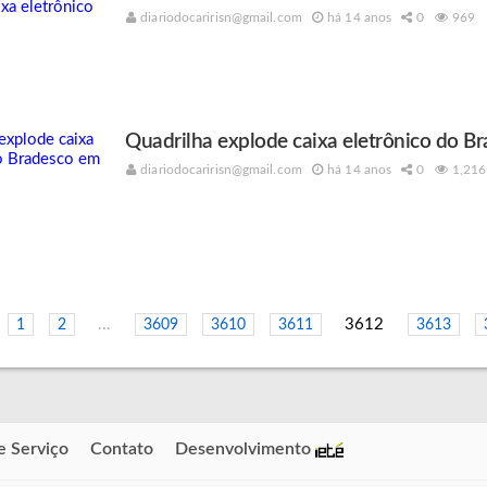
diariodocaririsn@gmail.com
há 14 anos
0
969
Quadrilha explode caixa eletrônico do B
diariodocaririsn@gmail.com
há 14 anos
0
1,216
...
3612
1
2
3609
3610
3611
3613
e Serviço
Contato
Desenvolvimento