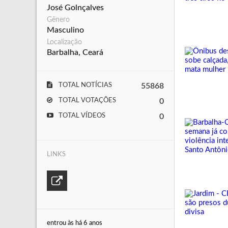
José Golnçalves
Gênero
Masculino
Localização
Barbalha, Ceará
TOTAL NOTÍCIAS
55868
TOTAL VOTAÇÕES
0
TOTAL VÍDEOS
0
LINKS
entrou às há 6 anos