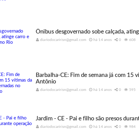
Ônibus desgovernado sobe calçada, ating
diariodocaririsn@gmail.com
há 14 anos
0
608
Barbalha-CE: Fim de semana já com 15 ví
Antônio
diariodocaririsn@gmail.com
há 14 anos
0
595
Jardim - CE - Pai e filho são presos duran
diariodocaririsn@gmail.com
há 14 anos
0
984