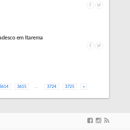
radesco em Itarema
...
3614
3615
3724
3725
»