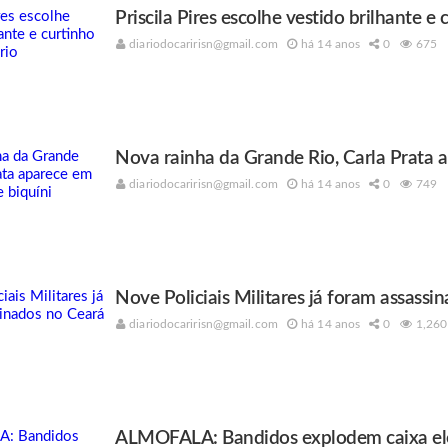
Priscila Pires escolhe vestido brilhante e 
diariodocaririsn@gmail.com
há 14 anos
0
675
Nova rainha da Grande Rio, Carla Prata a
diariodocaririsn@gmail.com
há 14 anos
0
749
Nove Policiais Militares já foram assassi
diariodocaririsn@gmail.com
há 14 anos
0
1,260
ALMOFALA: Bandidos explodem caixa el