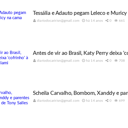
Tessália e Adauto pegam Leleco e Muricy
diariodocaririsn@gmail.com
há 14 anos
0
661
Antes de vir ao Brasil, Katy Perry deixa 
diariodocaririsn@gmail.com
há 14 anos
0
708
Scheila Carvalho, Bombom, Xanddy e par
diariodocaririsn@gmail.com
há 14 anos
0
699