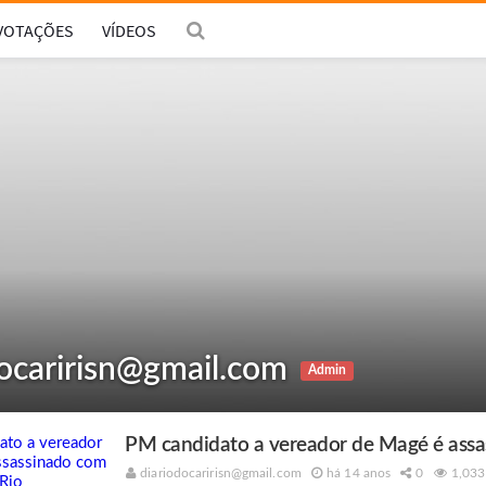
VOTAÇÕES
VÍDEOS
docaririsn@gmail.com
Admin
PM candidato a vereador de Magé é assas
diariodocaririsn@gmail.com
há 14 anos
0
1,033