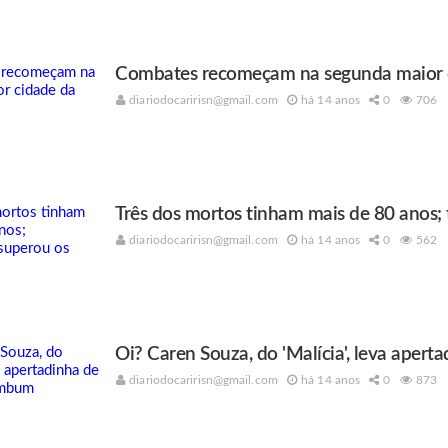
Combates recomeçam na segunda maior c
diariodocaririsn@gmail.com
há 14 anos
0
706
Três dos mortos tinham mais de 80 anos;
diariodocaririsn@gmail.com
há 14 anos
0
562
Oi? Caren Souza, do 'Malícia', leva ape
diariodocaririsn@gmail.com
há 14 anos
0
873