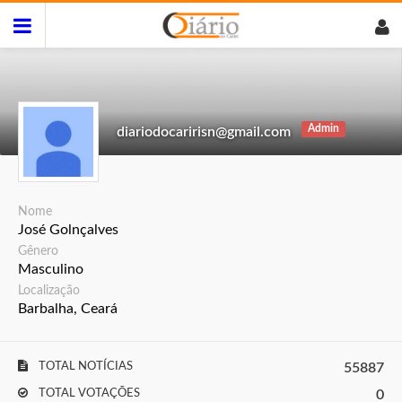
Admin
diariodocaririsn@gmail.com
Nome
José Golnçalves
Gênero
Masculino
Localização
Barbalha, Ceará
TOTAL NOTÍCIAS
55887
TOTAL VOTAÇÕES
0