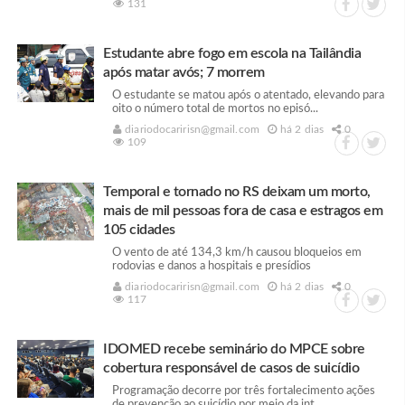
131
Estudante abre fogo em escola na Tailândia
após matar avós; 7 morrem
O estudante se matou após o atentado, elevando para
oito o número total de mortos no episó...
diariodocaririsn@gmail.com
há 2 dias
0
109
Temporal e tornado no RS deixam um morto,
mais de mil pessoas fora de casa e estragos em
105 cidades
O vento de até 134,3 km/h causou bloqueios em
rodovias e danos a hospitais e presídios
diariodocaririsn@gmail.com
há 2 dias
0
117
IDOMED recebe seminário do MPCE sobre
cobertura responsável de casos de suicídio
Programação decorre por três fortalecimento ações
de prevenção ao suicídio por meio da int...