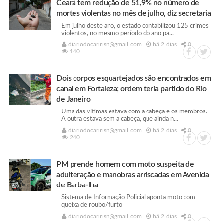
Ceará tem redução de 51,9% no número de
mortes violentas no mês de julho, diz secretaria
Em julho deste ano, o estado contabilizou 125 crimes
violentos, no mesmo período do ano pa...
diariodocaririsn@gmail.com
há 2 dias
0
140
Dois corpos esquartejados são encontrados em
canal em Fortaleza; ordem teria partido do Rio
de Janeiro
Uma das vítimas estava com a cabeça e os membros.
A outra estava sem a cabeça, que ainda n...
diariodocaririsn@gmail.com
há 2 dias
0
240
PM prende homem com moto suspeita de
adulteração e manobras arriscadas em Avenida
de Barba-lha
Sistema de Informação Policial aponta moto com
queixa de roubo/furto
diariodocaririsn@gmail.com
há 2 dias
0