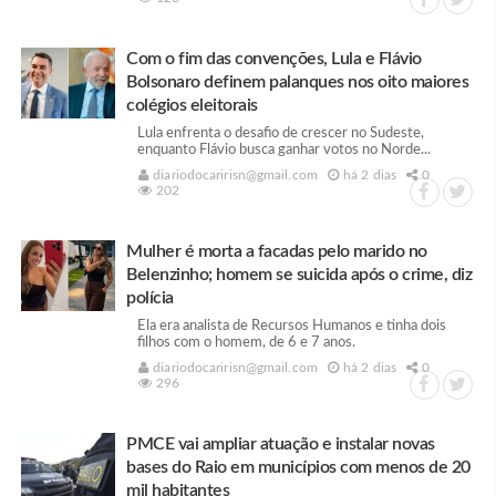
Com o fim das convenções, Lula e Flávio
Bolsonaro definem palanques nos oito maiores
colégios eleitorais
Lula enfrenta o desafio de crescer no Sudeste,
enquanto Flávio busca ganhar votos no Norde...
diariodocaririsn@gmail.com
há 2 dias
0
202
Mulher é morta a facadas pelo marido no
Belenzinho; homem se suicida após o crime, diz
polícia
Ela era analista de Recursos Humanos e tinha dois
filhos com o homem, de 6 e 7 anos.
diariodocaririsn@gmail.com
há 2 dias
0
296
PMCE vai ampliar atuação e instalar novas
bases do Raio em municípios com menos de 20
mil habitantes