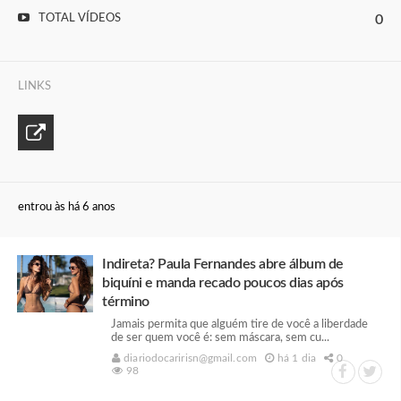
TOTAL VÍDEOS
0
LINKS
entrou às há 6 anos
Indireta? Paula Fernandes abre álbum de
biquíni e manda recado poucos dias após
término
Jamais permita que alguém tire de você a liberdade
de ser quem você é: sem máscara, sem cu...
diariodocaririsn@gmail.com
há 1 dia
0
98