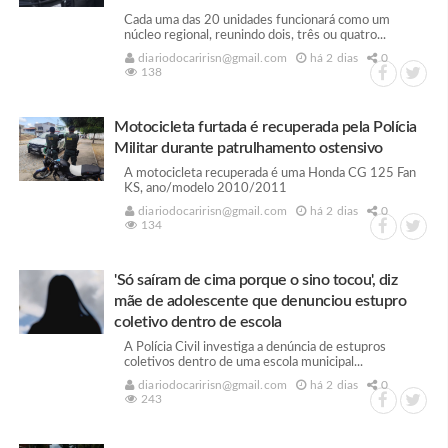
Cada uma das 20 unidades funcionará como um
núcleo regional, reunindo dois, três ou quatro...
diariodocaririsn@gmail.com
há 2 dias
0
138
Motocicleta furtada é recuperada pela Polícia
Militar durante patrulhamento ostensivo
A motocicleta recuperada é uma Honda CG 125 Fan
KS, ano/modelo 2010/2011
diariodocaririsn@gmail.com
há 2 dias
0
134
'Só saíram de cima porque o sino tocou', diz
mãe de adolescente que denunciou estupro
coletivo dentro de escola
A Polícia Civil investiga a denúncia de estupros
coletivos dentro de uma escola municipal...
diariodocaririsn@gmail.com
há 2 dias
0
243