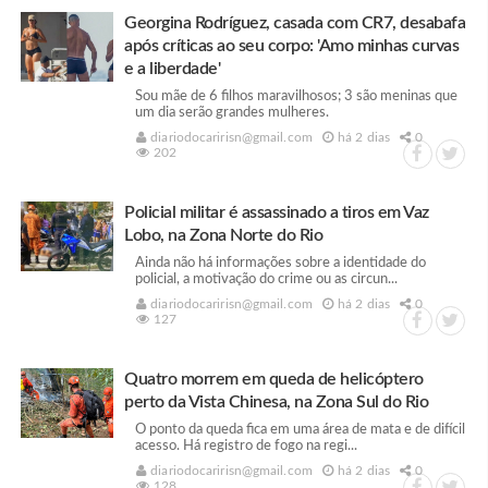
Georgina Rodríguez, casada com CR7, desabafa
após críticas ao seu corpo: 'Amo minhas curvas
e a liberdade'
Sou mãe de 6 filhos maravilhosos; 3 são meninas que
um dia serão grandes mulheres.
diariodocaririsn@gmail.com
há 2 dias
0
202
Policial militar é assassinado a tiros em Vaz
Lobo, na Zona Norte do Rio
Ainda não há informações sobre a identidade do
policial, a motivação do crime ou as circun...
diariodocaririsn@gmail.com
há 2 dias
0
127
Quatro morrem em queda de helicóptero
perto da Vista Chinesa, na Zona Sul do Rio
O ponto da queda fica em uma área de mata e de difícil
acesso. Há registro de fogo na regi...
diariodocaririsn@gmail.com
há 2 dias
0
128