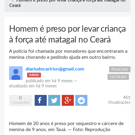
Homem é preso por levar criança à força até matagal no
Ceará
Homem é preso por levar criança
à força até matagal no Ceará
A polícia foi chamada por moradores que encontraram a
menina chorando e pedindo ajuda em outro bairro.
diariodocaririsn@gmail.com
POLICIAIS
Admin
NOTÍCIAS
publicado em
há 9 meses
—
atualizado em
há 9 meses
0
451
Compartilhar
Tweet
Google+
Reddit
Visualizações
Compartilhar
Homem de 20 anos é preso por sequestro e cárcere de
menina de 9 anos, em Tauá. — Foto: Reprodução