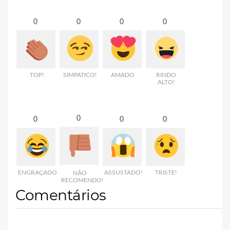
0
0
0
0
TOP!
SIMPATICO!
AMADO
RINDO
ALTO!
0
0
0
0
ENGRAÇADO
ASSUSTADO!
TRISTE!
NÃO
RECOMENDO!
Comentários