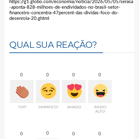
https://g1.globo.com/economia/noticia/2026/05/05/serasa
-aponta-828-milhoes-de-endividados-no-brasil-setor-
financeiro-concentra-47percent-das-dividas-foco-do-
desenrola-20.ghtml
QUAL SUA REAÇÃO?
0
0
0
0
TOP!
SIMPATICO!
AMADO
RINDO
ALTO!
0
0
0
0