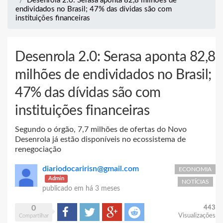
Desenrola 2.0: Serasa aponta 82,8 milhões de
endividados no Brasil; 47% das dívidas são com
instituições financeiras
Desenrola 2.0: Serasa aponta 82,8
milhões de endividados no Brasil;
47% das dívidas são com
instituições financeiras
Segundo o órgão, 7,7 milhões de ofertas do Novo
Desenrola já estão disponíveis no ecossistema de
renegociação
diariodocaririsn@gmail.com
ECONOMIA
Admin
NOTÍCIAS
publicado em
há 3 meses
0
443
Compartilhar
Tweet
Google+
Reddit
Visualizações
Compartilhar