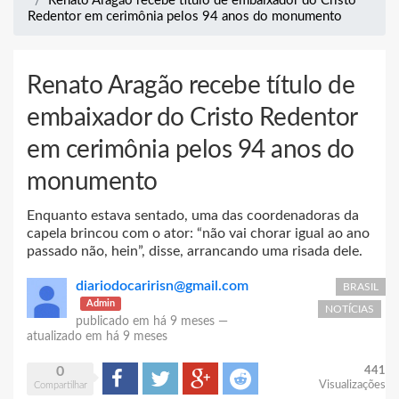
Renato Aragão recebe título de embaixador do Cristo
Redentor em cerimônia pelos 94 anos do monumento
Renato Aragão recebe título de
embaixador do Cristo Redentor
em cerimônia pelos 94 anos do
monumento
Enquanto estava sentado, uma das coordenadoras da
capela brincou com o ator: “não vai chorar igual ao ano
passado não, hein”, disse, arrancando uma risada dele.
diariodocaririsn@gmail.com
BRASIL
Admin
NOTÍCIAS
publicado em
há 9 meses
—
atualizado em
há 9 meses
0
441
Compartilhar
Tweet
Google+
Reddit
Visualizações
Compartilhar