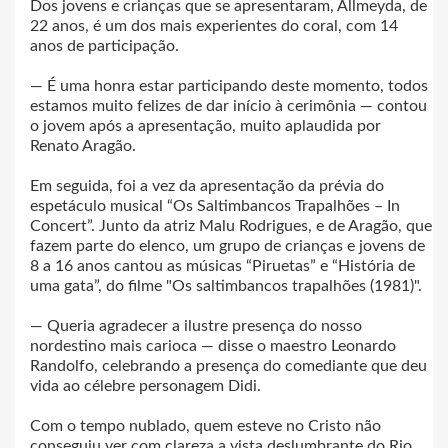
Dos jovens e crianças que se apresentaram, Allmeyda, de
22 anos, é um dos mais experientes do coral, com 14
anos de participação.
— É uma honra estar participando deste momento, todos
estamos muito felizes de dar início à cerimônia — contou
o jovem após a apresentação, muito aplaudida por
Renato Aragão.
Em seguida, foi a vez da apresentação da prévia do
espetáculo musical “Os Saltimbancos Trapalhões – In
Concert”. Junto da atriz Malu Rodrigues, e de Aragão, que
fazem parte do elenco, um grupo de crianças e jovens de
8 a 16 anos cantou as músicas “Piruetas” e “História de
uma gata”, do filme "Os saltimbancos trapalhões (1981)".
— Queria agradecer a ilustre presença do nosso
nordestino mais carioca — disse o maestro Leonardo
Randolfo, celebrando a presença do comediante que deu
vida ao célebre personagem Didi.
Com o tempo nublado, quem esteve no Cristo não
conseguiu ver com clareza a vista deslumbrante do Rio.