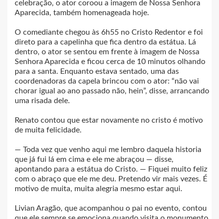
celebração, o ator coroou a imagem de Nossa Senhora
Aparecida, também homenageada hoje.
O comediante chegou às 6h55 no Cristo Redentor e foi
direto para a capelinha que fica dentro da estátua. Lá
dentro, o ator se sentou em frente à imagem de Nossa
Senhora Aparecida e ficou cerca de 10 minutos olhando
para a santa. Enquanto estava sentado, uma das
coordenadoras da capela brincou com o ator: “não vai
chorar igual ao ano passado não, hein”, disse, arrancando
uma risada dele.
Renato contou que estar novamente no cristo é motivo
de muita felicidade.
— Toda vez que venho aqui me lembro daquela historia
que já fui lá em cima e ele me abraçou — disse,
apontando para a estátua do Cristo. — Fiquei muito feliz
com o abraço que ele me deu. Pretendo vir mais vezes. É
motivo de muita, muita alegria mesmo estar aqui.
Livian Aragão, que acompanhou o pai no evento, contou
que ele sempre se emociona quando visita o monumento.