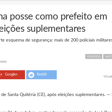
ma posse como prefeito em
leições suplementares
e esquema de segurança: mais de 200 policiais militare
POLÍTICA
NOT
eses
Google+
Reddit
Visua
de Santa Quitéria (CE), após eleições suplementares. — 