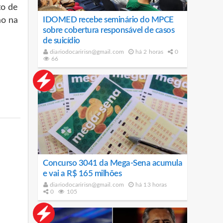
to de
IDOMED recebe seminário do MPCE
ão na
sobre cobertura responsável de casos
de suicídio
diariodocaririsn@gmail.com
há 2 horas
0
66
Concurso 3041 da Mega-Sena acumula
e vai a R$ 165 milhões
diariodocaririsn@gmail.com
há 13 horas
0
105