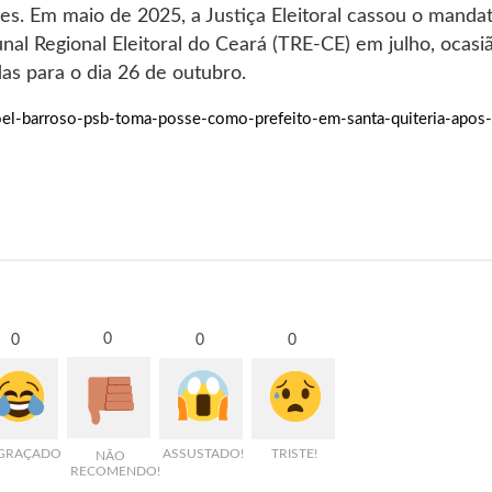
s. Em maio de 2025, a Justiça Eleitoral cassou o manda
nal Regional Eleitoral do Ceará (TRE-CE) em julho, ocasi
as para o dia 26 de outubro.
oel-barroso-psb-toma-posse-como-prefeito-em-santa-quiteria-apos-
0
0
0
0
GRAÇADO
ASSUSTADO!
TRISTE!
NÃO
RECOMENDO!