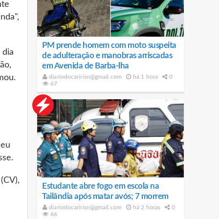
nte
nda",
PM prende homem com moto suspeita
 dia
de adulteração e manobras arriscadas
ão,
em Avenida de Barba-lha
mou.
diariodocaririsn@gmail.com
há 1 hora
0
67
seu
sse.
(CV),
Estudante abre fogo em escola na
Tailândia após matar avós; 7 morrem
diariodocaririsn@gmail.com
há 2 horas
0
66