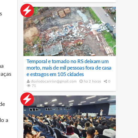
s
Temporal e tornado no RS deixam um
na
morto, mais de mil pessoas fora de casa
eaças
e estragos em 105 cidades
diariodocaririsn@gmail.com
há 2 horas
0
71
 de
do a