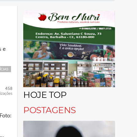
s e
ÍCIAS
458
HOJE TOP
lizações
POSTAGENS
Foto: