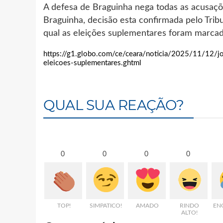
A defesa de Braguinha nega todas as acusaçõe
Braguinha, decisão esta confirmada pelo Tribu
qual as eleições suplementares foram marcad
https://g1.globo.com/ce/ceara/noticia/2025/11/12/j
eleicoes-suplementares.ghtml
QUAL SUA REAÇÃO?
0
0
0
0
TOP!
SIMPATICO!
AMADO
RINDO
EN
ALTO!