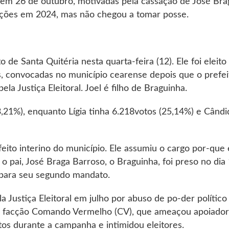
 em 26 de outubro, motivadas pela cassação de José Bra
eições em 2024, mas não chegou a tomar posse.
de Santa Quitéria nesta quarta-feira (12). Ele foi eleito
, convocadas no município cearense depois que o prefei
la Justiça Eleitoral. Joel é filho de Braguinha.
,21%), enquanto Lígia tinha 6.218votos (25,14%) e Cândi
eito interino do município. Ele assumiu o cargo por-que 
pai, José Braga Barroso, o Braguinha, foi preso no dia 
 para seu segundo mandato.
a Justiça Eleitoral em julho por abuso de po-der político
da facção Comando Vermelho (CV), que ameaçou apoiado
os durante a campanha e intimidou eleitores.