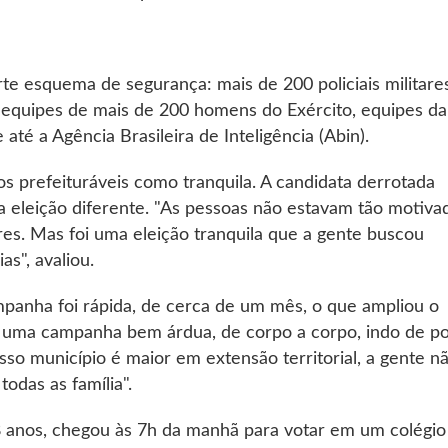
e esquema de segurança: mais de 200 policiais militare
de equipes de mais de 200 homens do Exército, equipes da
e até a Agência Brasileira de Inteligência (Abin).
s prefeituráveis como tranquila. A candidata derrotada
a eleição diferente. "As pessoas não estavam tão motiva
s. Mas foi uma eleição tranquila que a gente buscou
s", avaliou.
ampanha foi rápida, de cerca de um mês, o que ampliou o
i uma campanha bem árdua, de corpo a corpo, indo de po
sso município é maior em extensão territorial, a gente n
odas as família".
 anos, chegou às 7h da manhã para votar em um colégio