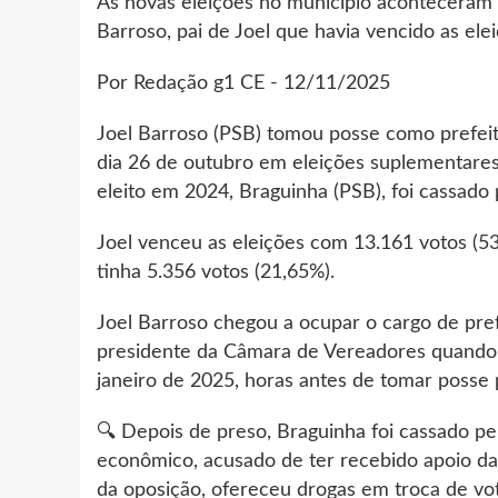
As novas eleições no município aconteceram
Barroso, pai de Joel que havia vencido as el
Por Redação g1 CE - 12/11/2025
Joel Barroso (PSB) tomou posse como prefeito 
dia 26 de outubro em eleições suplementares
eleito em 2024, Braguinha (PSB), foi cassado pe
Joel venceu as eleições com 13.161 votos (53
tinha 5.356 votos (21,65%).
Joel Barroso chegou a ocupar o cargo de pref
presidente da Câmara de Vereadores quando o 
janeiro de 2025, horas antes de tomar posse
🔍 Depois de preso, Braguinha foi cassado pel
econômico, acusado de ter recebido apoio 
da oposição, ofereceu drogas em troca de vot