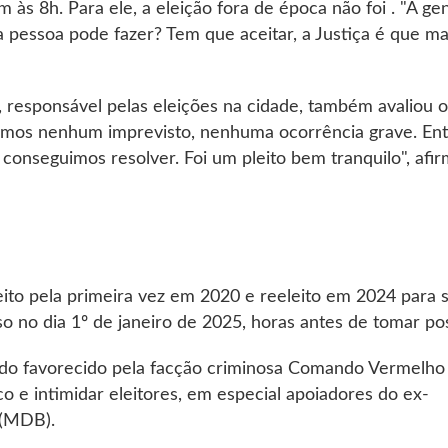
 às 8h. Para ele, a eleição fora de época não foi . "A ge
 pessoa pode fazer? Tem que aceitar, a Justiça é que ma
al, responsável pelas eleições na cidade, também avaliou o
tivemos nenhum imprevisto, nenhuma ocorrência grave. Ent
onseguimos resolver. Foi um pleito bem tranquilo", afir
leito pela primeira vez em 2020 e reeleito em 2024 para 
 no dia 1º de janeiro de 2025, horas antes de tomar po
 sido favorecido pela facção criminosa Comando Vermelho 
co e intimidar eleitores, em especial apoiadores do ex-
 (MDB).