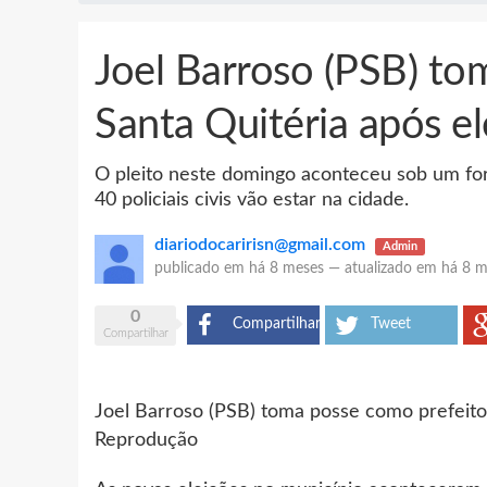
Joel Barroso (PSB) to
Santa Quitéria após e
O pleito neste domingo aconteceu sob um fort
40 policiais civis vão estar na cidade.
diariodocaririsn@gmail.com
Admin
publicado em
há 8 meses
—
atualizado em
há 8 m
0
Compartilhar
Tweet
Compartilhar
Joel Barroso (PSB) toma posse como prefeito 
Reprodução