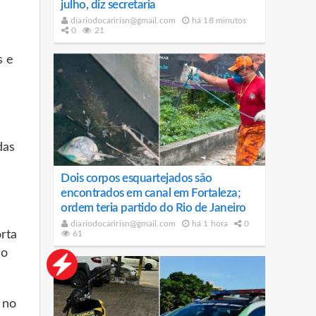
julho, diz secretaria
diariodocaririsn@gmail.com
há 18 minutos
0
21
s e
das
Dois corpos esquartejados são
encontrados em canal em Fortaleza;
ordem teria partido do Rio de Janeiro
diariodocaririsn@gmail.com
há 1 hora
0
rta
61
ão
 no