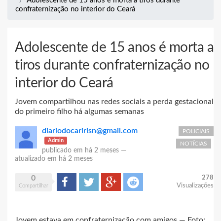
Adolescente de 15 anos é morta a tiros durante
confraternização no interior do Ceará
Adolescente de 15 anos é morta a
tiros durante confraternização no
interior do Ceará
Jovem compartilhou nas redes sociais a perda gestacional
do primeiro filho há algumas semanas
diariodocaririsn@gmail.com
POLICIAIS
Admin
NOTÍCIAS
publicado em
há 2 meses
—
atualizado em
há 2 meses
0
278
Compartilhar
Tweet
Google+
Reddit
Visualizações
Compartilhar
Jovem estava em confraternização com amigos — Foto: