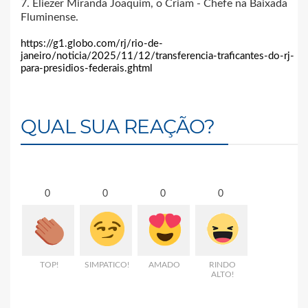
7. Eliezer Miranda Joaquim, o Criam - Chefe na Baixada
Fluminense.
https://g1.globo.com/rj/rio-de-
janeiro/noticia/2025/11/12/transferencia-traficantes-do-rj-
para-presidios-federais.ghtml
QUAL SUA REAÇÃO?
0
0
0
0
TOP!
SIMPATICO!
AMADO
RINDO
ALTO!