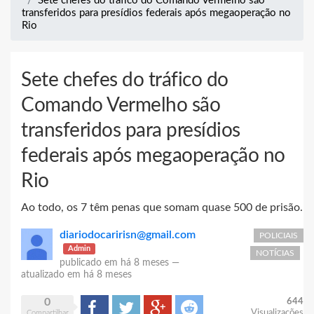
Sete chefes do tráfico do Comando Vermelho são
transferidos para presídios federais após megaoperação no
Rio
Sete chefes do tráfico do
Comando Vermelho são
transferidos para presídios
federais após megaoperação no
Rio
Ao todo, os 7 têm penas que somam quase 500 de prisão.
diariodocaririsn@gmail.com
POLICIAIS
Admin
NOTÍCIAS
publicado em
há 8 meses
—
atualizado em
há 8 meses
0
644
Compartilhar
Tweet
Google+
Reddit
Visualizações
Compartilhar