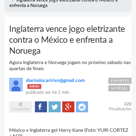
Inglaterra vence jogo eletrizante contra o México e
enfrenta a Noruega
Inglaterra vence jogo eletrizante
contra o México e enfrenta a
Noruega
Agora Inglaterra e Noruega jogam no próximo sábado nas
quartas de finais
diariodocaririsn@gmail.com
ESPORTES
Admin
NOTÍCIAS
publicado em
há 1 mês
0
220
Compartilhar
Tweet
Google+
Reddit
Visualizações
Compartilhar
México x Inglaterra gol Harry Kane (Foto: YURI CORTEZ