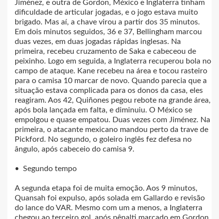
Jiménez, e outra de Gordon, México e Inglaterra tinham
dificuldade de articular jogadas, e o jogo estava muito
brigado. Mas aí, a chave virou a partir dos 35 minutos.
Em dois minutos seguidos, 36 e 37, Bellingham marcou
duas vezes, em duas jogadas rápidas inglesas. Na
primeira, recebeu cruzamento de Saka e cabeceou de
peixinho. Logo em seguida, a Inglaterra recuperou bola no
campo de ataque. Kane recebeu na área e tocou rasteiro
para o camisa 10 marcar de novo. Quando parecia que a
situação estava complicada para os donos da casa, eles
reagiram. Aos 42, Quiñones pegou rebote na grande área,
após bola lançada em falta, e diminuiu. O México se
empolgou e quase empatou. Duas vezes com Jiménez. Na
primeira, o atacante mexicano mandou perto da trave de
Pickford. No segundo, o goleiro inglês fez defesa no
ângulo, após cabeceio do camisa 9.
• Segundo tempo
A segunda etapa foi de muita emoção. Aos 9 minutos,
Quansah foi expulso, após solada em Gallardo e revisão
do lance do VAR. Mesmo com um a menos, a Inglaterra
chegou ao terceiro gol, após pênalti marcado em Gordon.