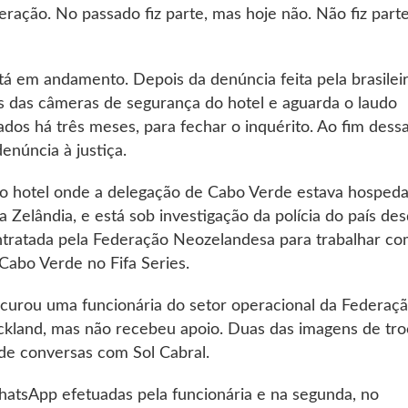
ração. No passado fiz parte, mas hoje não. Não fiz part
stá em andamento. Depois da denúncia feita pela brasilei
s das câmeras de segurança do hotel e aguarda o laudo
zados há três meses, para fechar o inquérito. Ao fim dess
denúncia à justiça.
o hotel onde a delegação de Cabo Verde estava hosped
Zelândia, e está sob investigação da polícia do país de
 contratada pela Federação Neozelandesa para trabalhar c
 Cabo Verde no Fifa Series.
rocurou uma funcionária do setor operacional da Federaç
ckland, mas não recebeu apoio. Duas das imagens de tro
de conversas com Sol Cabral.
hatsApp efetuadas pela funcionária e na segunda, no