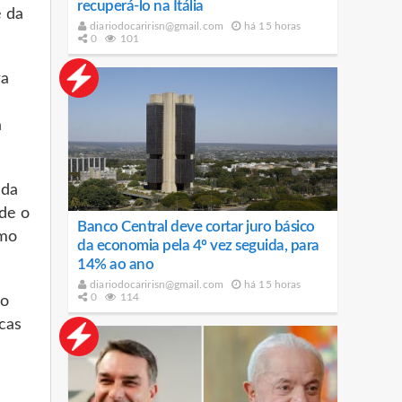
recuperá-lo na Itália
e da
diariodocaririsn@gmail.com
há 15 horas
0
101
ra
a
ada
sde o
Banco Central deve cortar juro básico
omo
da economia pela 4º vez seguida, para
14% ao ano
diariodocaririsn@gmail.com
há 15 horas
0
114
ão
cas