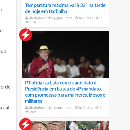
Temperatura máxima vai à 32º na tarde
o
de hoje em Barbalha
diariodocaririsn@gmail.com
há 2 dias
0
174
co
oup
PT oficializa Lula como candidato à
mo de
Presidência em busca do 4º mandato,
com promessas para mulheres, idosos e
militares
xual
diariodocaririsn@gmail.com
há 3 dias
0
269