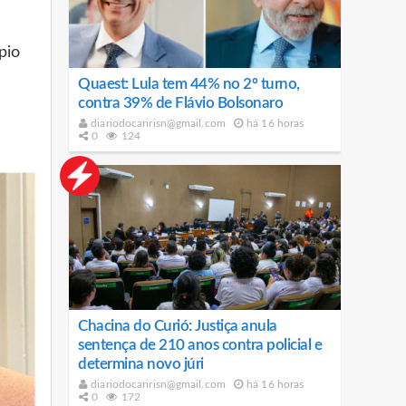
pio
Quaest: Lula tem 44% no 2º turno,
contra 39% de Flávio Bolsonaro
diariodocaririsn@gmail.com
há 16 horas
0
124
Chacina do Curió: Justiça anula
sentença de 210 anos contra policial e
determina novo júri
diariodocaririsn@gmail.com
há 16 horas
0
172