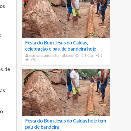
nos
o
Festa do Bom Jesus do Caldas,
celebração e pau de bandeira hoje
diariodocaririsn@gmail.com
há 3 dias
0
170
os de
Mas
do
Festa do Bom Jesus do Caldas hoje tem
pau de bandeira