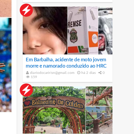
Em Barbalha, acidente de moto jovem
morre e namorado conduzido ao HRC
diariodocaririsn@gmail.com
há 2 dias
0
159