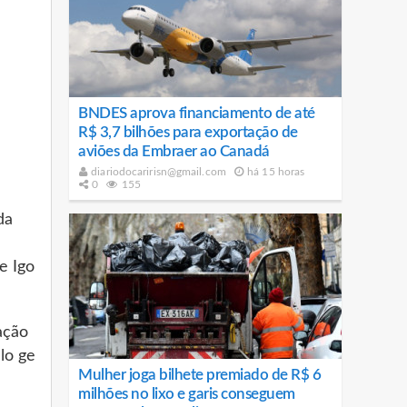
BNDES aprova financiamento de até
R$ 3,7 bilhões para exportação de
aviões da Embraer ao Canadá
diariodocaririsn@gmail.com
há 15 horas
0
155
da
e Igo
ação
lo ge
Mulher joga bilhete premiado de R$ 6
milhões no lixo e garis conseguem