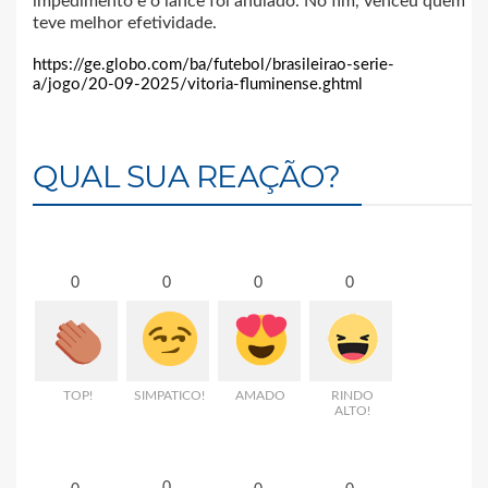
impedimento e o lance foi anulado. No fim, venceu quem
teve melhor efetividade.
https://ge.globo.com/ba/futebol/brasileirao-serie-
a/jogo/20-09-2025/vitoria-fluminense.ghtml
QUAL SUA REAÇÃO?
0
0
0
0
TOP!
SIMPATICO!
AMADO
RINDO
ALTO!
0