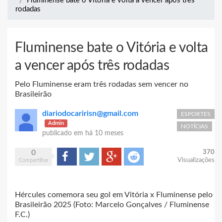
Fluminense bate o Vitória e volta a vencer após três
rodadas
Fluminense bate o Vitória e volta
a vencer após três rodadas
Pelo Fluminense eram três rodadas sem vencer no
Brasileirão
diariodocaririsn@gmail.com
ESPORTES
Admin
NOTÍCIAS
publicado em
há 10 meses
0
370
Compartilhar
Tweet
Google+
Reddit
Visualizações
Compartilhar
Hércules comemora seu gol em Vitória x Fluminense pelo
Brasileirão 2025 (Foto: Marcelo Gonçalves / Fluminense
F.C.)