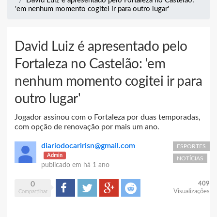
David Luiz é apresentado pelo Fortaleza no Castelão:
'em nenhum momento cogitei ir para outro lugar'
David Luiz é apresentado pelo
Fortaleza no Castelão: 'em
nenhum momento cogitei ir para
outro lugar'
Jogador assinou com o Fortaleza por duas temporadas,
com opção de renovação por mais um ano.
diariodocaririsn@gmail.com
ESPORTES
Admin
NOTÍCIAS
publicado em
há 1 ano
0
409
Compartilhar
Tweet
Google+
Reddit
Visualizações
Compartilhar