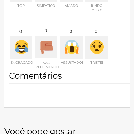
TOP!
SIMPATICO!
AMADO
RINDO
ALTO!
0
0
0
0
ENGRAÇADO
ASSUSTADO!
TRISTE!
NÃO
RECOMENDO!
Comentários
Você pode gostar