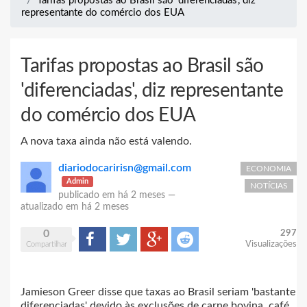
Tarifas propostas ao Brasil são 'diferenciadas', diz
representante do comércio dos EUA
Tarifas propostas ao Brasil são
'diferenciadas', diz representante
do comércio dos EUA
A nova taxa ainda não está valendo.
diariodocaririsn@gmail.com
ECONOMIA
Admin
NOTÍCIAS
publicado em
há 2 meses
—
atualizado em
há 2 meses
0
297
Compartilhar
Tweet
Google+
Reddit
Visualizações
Compartilhar
Jamieson Greer disse que taxas ao Brasil seriam 'bastante
diferenciadas' devido às exclusões de carne bovina, café,