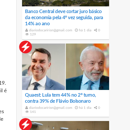
Banco Central deve cortar juro básico
da economia pela 4º vez seguida, para
14% ao ano
diariodocaririsn@gmail.com
há 1 dia
0
129
19.
l é
Quaest: Lula tem 44% no 2º turno,
contra 39% de Flávio Bolsonaro
diariodocaririsn@gmail.com
há 1 dia
0
es
141
de