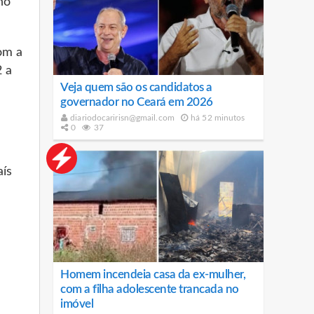
no
om a
2 a
Veja quem são os candidatos a
governador no Ceará em 2026
diariodocaririsn@gmail.com
há 52 minutos
0
37
aís
Homem incendeia casa da ex-mulher,
com a filha adolescente trancada no
imóvel