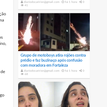
diariodocaririsn@gmail.com
há 1 hora
0
41
ição
uma
os
ino,
Grupo de motoboys atira rojões contra
prédio e faz buzinaço após confusão
com moradora em Fortaleza
diariodocaririsn@gmail.com
há 1 hora
0
 de
68
ogo