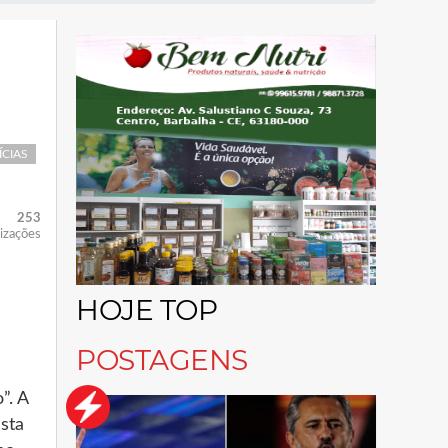
ÍCIAS
253
lizações
HOJE TOP
POSTAGENS
”. A
sta