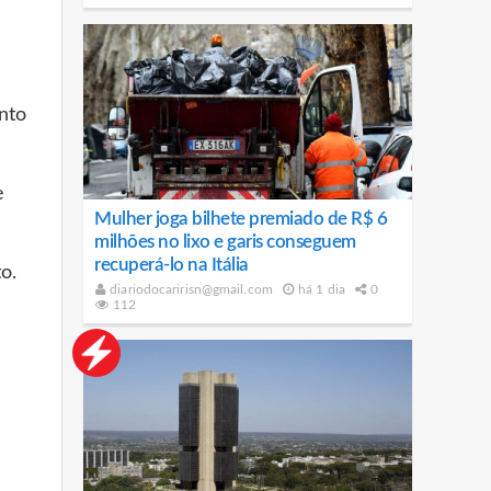
nto
e
Mulher joga bilhete premiado de R$ 6
milhões no lixo e garis conseguem
recuperá-lo na Itália
o.
diariodocaririsn@gmail.com
há 1 dia
0
112