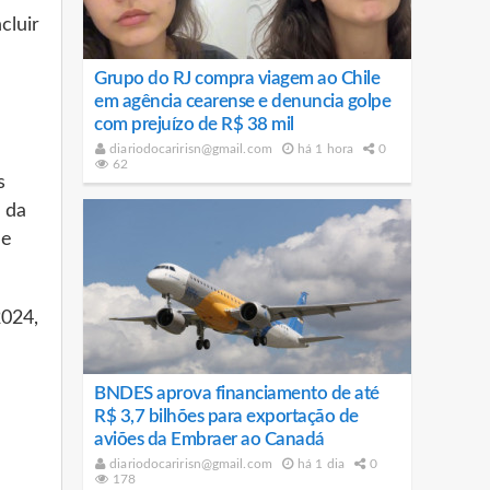
cluir
Grupo do RJ compra viagem ao Chile
em agência cearense e denuncia golpe
com prejuízo de R$ 38 mil
diariodocaririsn@gmail.com
há 1 hora
0
62
s
 da
ue
2024,
BNDES aprova financiamento de até
R$ 3,7 bilhões para exportação de
aviões da Embraer ao Canadá
diariodocaririsn@gmail.com
há 1 dia
0
178