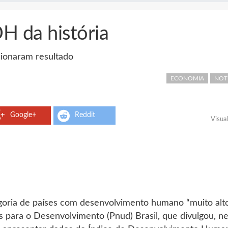
DH da história
sionaram resultado
ECONOMIA
NOT
Google+
Reddit
Visua
tegoria de países com desenvolvimento humano “muito alto
para o Desenvolvimento (Pnud) Brasil, que divulgou, ne