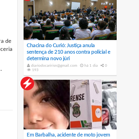
ra de
Chacina do Curió: Justiça anula
rceria
sentença de 210 anos contra policial e
determina novo júri
diariodocaririsn@gmail.com
há 1 dia
0
-
193
Em Barbalha, acidente de moto jovem