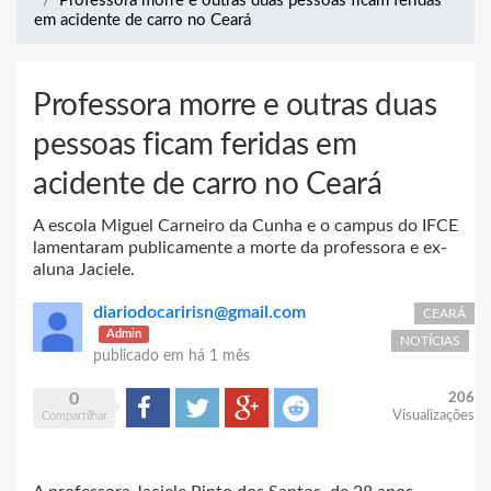
Professora morre e outras duas pessoas ficam feridas
em acidente de carro no Ceará
Professora morre e outras duas
pessoas ficam feridas em
acidente de carro no Ceará
A escola Miguel Carneiro da Cunha e o campus do IFCE
lamentaram publicamente a morte da professora e ex-
aluna Jaciele.
diariodocaririsn@gmail.com
CEARÁ
Admin
NOTÍCIAS
publicado em
há 1 mês
0
206
Compartilhar
Tweet
Google+
Reddit
Visualizações
Compartilhar