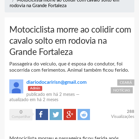
Motociclista morre ao colidir com cavalo solto em
rodovia na Grande Fortaleza
Motociclista morre ao colidir com
cavalo solto em rodovia na
Grande Fortaleza
Passageira do veículo, que é esposa do condutor, foi
socorrida com ferimentos. Animal também ficou ferido.
diariodocaririsn@gmail.com
CEARÁ
Admin
NOTÍCIAS
publicado em
há 2 meses
—
atualizado em
há 2 meses
0
288
Compartilhar
Tweet
Google+
Reddit
Visualizações
Compartilhar
Motociclista morreu e passageira ficou ferida após