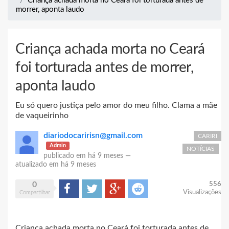
Criança achada morta no Ceará foi torturada antes de
morrer, aponta laudo
Criança achada morta no Ceará
foi torturada antes de morrer,
aponta laudo
Eu só quero justiça pelo amor do meu filho. Clama a mãe
de vaqueirinho
diariodocaririsn@gmail.com
CARIRI
Admin
NOTÍCIAS
publicado em
há 9 meses
—
atualizado em
há 9 meses
0
556
Compartilhar
Tweet
Google+
Reddit
Visualizações
Compartilhar
Criança achada morta no Ceará foi torturada antes de