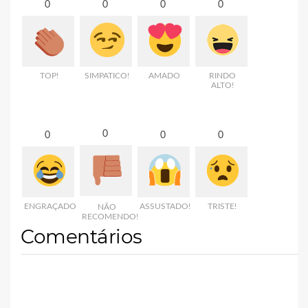
0
0
0
0
TOP!
SIMPATICO!
AMADO
RINDO
ALTO!
0
0
0
0
ENGRAÇADO
ASSUSTADO!
TRISTE!
NÃO
RECOMENDO!
Comentários