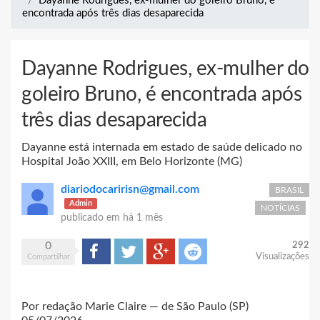
Dayanne Rodrigues, ex-mulher do goleiro Bruno, é
encontrada após três dias desaparecida
Dayanne Rodrigues, ex-mulher do
goleiro Bruno, é encontrada após
três dias desaparecida
Dayanne está internada em estado de saúde delicado no
Hospital João XXIII, em Belo Horizonte (MG)
diariodocaririsn@gmail.com
BRASIL
Admin
NOTÍCIAS
publicado em
há 1 mês
0
292
Compartilhar
Tweet
Google+
Reddit
Visualizações
Compartilhar
Por redação Marie Claire — de São Paulo (SP)