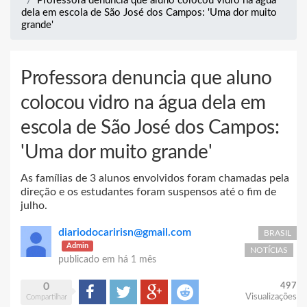
Professora denuncia que aluno colocou vidro na água
dela em escola de São José dos Campos: 'Uma dor muito
grande'
Professora denuncia que aluno
colocou vidro na água dela em
escola de São José dos Campos:
'Uma dor muito grande'
As famílias de 3 alunos envolvidos foram chamadas pela
direção e os estudantes foram suspensos até o fim de
julho.
diariodocaririsn@gmail.com
BRASIL
Admin
NOTÍCIAS
publicado em
há 1 mês
0
497
Compartilhar
Tweet
Google+
Reddit
Visualizações
Compartilhar