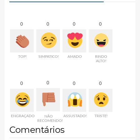
0
0
0
0
TOP!
SIMPATICO!
AMADO
RINDO
ALTO!
0
0
0
0
ENGRAÇADO
ASSUSTADO!
TRISTE!
NÃO
RECOMENDO!
Comentários