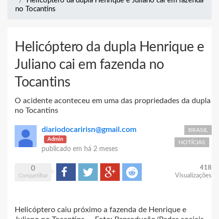
Helicóptero da dupla Henrique e Juliano cai em fazenda
no Tocantins
Helicóptero da dupla Henrique e
Juliano cai em fazenda no
Tocantins
O acidente aconteceu em uma das propriedades da dupla
no Tocantins
diariodocaririsn@gmail.com
BRASIL
Admin
NOTÍCIAS
publicado em
há 2 meses
0
418
Compartilhar
Tweet
Google+
Reddit
Visualizações
Compartilhar
Helicóptero caiu próximo a fazenda de Henrique e