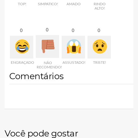
TOP!
SIMPATICO!
AMADO
RINDO
ALTO!
0
0
0
0
ENGRAÇADO
ASSUSTADO!
TRISTE!
NÃO
RECOMENDO!
Comentários
Você pode gostar