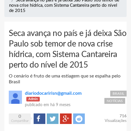
Seca avança no país e já deixa São Paulo sob temor de
nova crise hídrica, com Sistema Cantareira perto do nível
de 2015
Seca avança no país e já deixa São
Paulo sob temor de nova crise
hídrica, com Sistema Cantareira
perto do nível de 2015
O cenário é fruto de uma estiagem que se espalha pelo
Brasil
diariodocaririsn@gmail.com
BRASIL
Admin
NOTÍCIAS
publicado em
há 9 meses
0
716
Compartilhar
Tweet
Google+
Reddit
Visualizações
Compartilhar