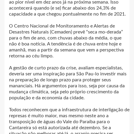
ao pior nível em dez anos já na próxima semana. Isso
acontecerá quando (e se) ficar abaixo dos 24,3% de
capacidade a que chegou pontualmente no fim de 2021.
O Centro Nacional de Monitoramento e Alertas de
Desastres Naturais (Cemaden) prevê “seca mo-derada”
para o fim de ano, com chuvas abaixo da média, o que
não é boa notícia. A tendência é de chuva entre hoje e
amanhã, mas a partir da semana que vem a perspectiva
retorna ao céu limpo.
A gestão de curto prazo da crise, avaliam especialistas,
deveria ser uma inspiração para São Pau-lo investir mais
na preparação de longo prazo para proteger seus
mananciais. Há argumentos para isso, seja por causa da
mudança climática, seja pelo próprio crescimento da
população e da economia da cidade.
Todos reconhecem que a infraestrutura de interligação de
represas é muito maior, mas mesmo neste ano a
transposição de águas do Vale do Paraíba para o
Cantareira só está autorizada até dezembro. Se a
situação não melhorar até lá, o arranjo precisa ser