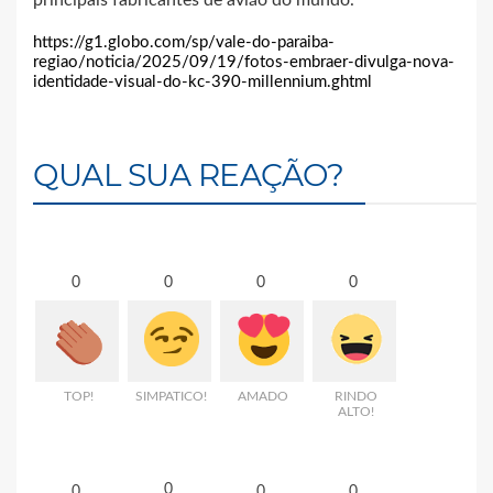
principais fabricantes de avião do mundo.
https://g1.globo.com/sp/vale-do-paraiba-
regiao/noticia/2025/09/19/fotos-embraer-divulga-nova-
identidade-visual-do-kc-390-millennium.ghtml
QUAL SUA REAÇÃO?
0
0
0
0
TOP!
SIMPATICO!
AMADO
RINDO
ALTO!
0
0
0
0