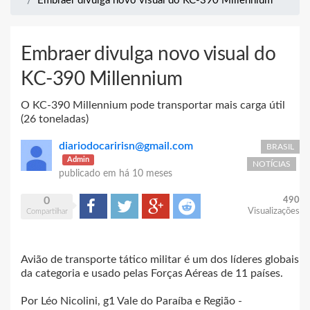
Embraer divulga novo visual do KC-390 Millennium
Embraer divulga novo visual do
KC-390 Millennium
O KC-390 Millennium pode transportar mais carga útil
(26 toneladas)
diariodocaririsn@gmail.com
BRASIL
Admin
NOTÍCIAS
publicado em
há 10 meses
0
490
Compartilhar
Tweet
Google+
Reddit
Visualizações
Compartilhar
Avião de transporte tático militar é um dos líderes globais
da categoria e usado pelas Forças Aéreas de 11 países.
Por Léo Nicolini, g1 Vale do Paraíba e Região -