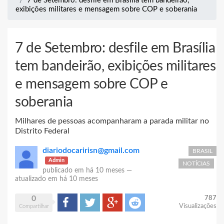
7 de Setembro: desfile em Brasília tem bandeirão,
exibições militares e mensagem sobre COP e soberania
7 de Setembro: desfile em Brasília
tem bandeirão, exibições militares
e mensagem sobre COP e
soberania
Milhares de pessoas acompanharam a parada militar no
Distrito Federal
diariodocaririsn@gmail.com
BRASIL
Admin
NOTÍCIAS
publicado em
há 10 meses
—
atualizado em
há 10 meses
0
787
Compartilhar
Tweet
Google+
Reddit
Visualizações
Compartilhar