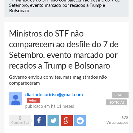
Ministros do STF não comparecem ao desfile do 7 de
Setembro, evento marcado por recados a Trump e
Bolsonaro
Ministros do STF não
comparecem ao desfile do 7 de
Setembro, evento marcado por
recados a Trump e Bolsonaro
Governo enviou convites, mas magistrados não
compareceram
diariodocaririsn@gmail.com
BRASIL
Admin
NOTÍCIAS
publicado em
há 11 meses
0
678
Compartilhar
Tweet
Google+
Reddit
Visualizações
Compartilhar