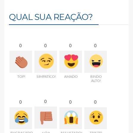
QUAL SUA REAÇÃO?
0
0
0
0
TOP!
SIMPATICO!
AMADO
RINDO
ALTO!
0
0
0
0
ENGRAÇADO
ASSUSTADO!
TRISTE!