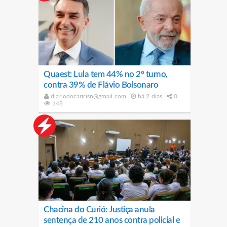
Quaest: Lula tem 44% no 2º turno,
contra 39% de Flávio Bolsonaro
diariodocaririsn@gmail.com
há 2 dias
0
148
Chacina do Curió: Justiça anula
sentença de 210 anos contra policial e