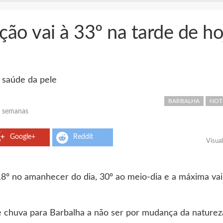
ão vai à 33º na tarde de ho
a saúde da pele
BARBALHA
NOT
4 semanas
Google+
Reddit
Visua
8º no amanhecer do dia, 30º ao meio-dia e a máxima vai 
e chuva para Barbalha a não ser por mudança da nature