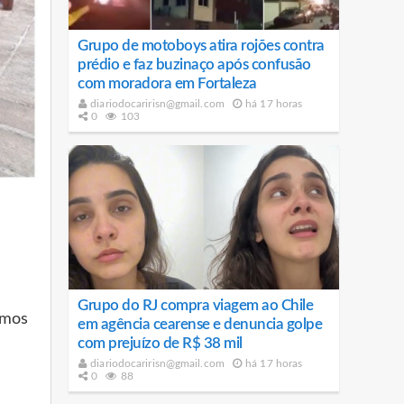
Grupo de motoboys atira rojões contra
prédio e faz buzinaço após confusão
com moradora em Fortaleza
diariodocaririsn@gmail.com
há 17 horas
0
103
Grupo do RJ compra viagem ao Chile
amos
em agência cearense e denuncia golpe
com prejuízo de R$ 38 mil
a
diariodocaririsn@gmail.com
há 17 horas
0
88