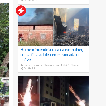
0
105
Homem incendeia casa da ex-mulher,
com a filha adolescente trancada no
imóvel
diariodocaririsn@gmail.com
há 17 horas
0
99