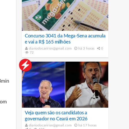
Concurso 3041 da Mega-Sena acumula
e vai a R$ 165 milhões
diariodocaririsn@gmail.com
há 3 horas
0
72
3min
com
Veja quem são os candidatos a
governador no Ceará em 2026
diariodocaririsn@gmail.com
há 17 horas