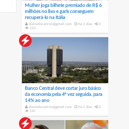
Mulher joga bilhete premiado de R$ 6
milhões no lixo e garis conseguem
recuperá-lo na Itália
diariodocaririsn@gmail.com
há 2 dias
0
123
Banco Central deve cortar juro básico
da economia pela 4º vez seguida, para
14% ao ano
diariodocaririsn@gmail.com
há 2 dias
0
141