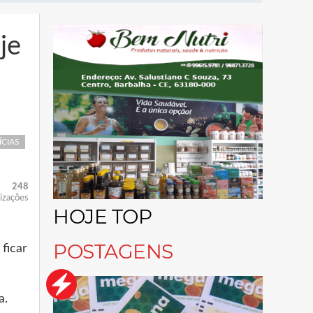
je
ÍCIAS
248
lizações
HOJE TOP
POSTAGENS
ficar
za.