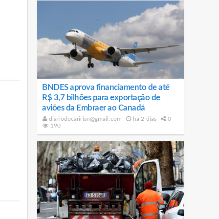
BNDES aprova financiamento de até
R$ 3,7 bilhões para exportação de
aviões da Embraer ao Canadá
diariodocaririsn@gmail.com
há 2 dias
0
190