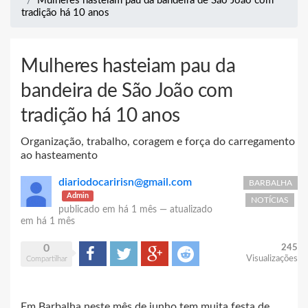
Mulheres hasteiam pau da bandeira de São João com
tradição há 10 anos
Mulheres hasteiam pau da
bandeira de São João com
tradição há 10 anos
Organização, trabalho, coragem e força do carregamento
ao hasteamento
diariodocaririsn@gmail.com
BARBALHA
Admin
NOTÍCIAS
publicado em
há 1 mês
—
atualizado
em
há 1 mês
0
245
Compartilhar
Tweet
Google+
Reddit
Visualizações
Compartilhar
Em Barbalha neste mês de junho tem muita festa de