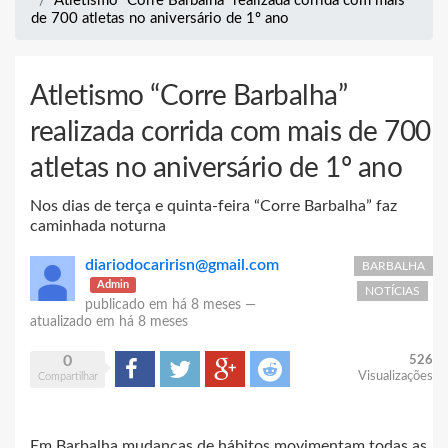
Atletismo “Corre Barbalha” realizada corrida com mais
de 700 atletas no aniversário de 1º ano
Atletismo “Corre Barbalha”
realizada corrida com mais de 700
atletas no aniversário de 1º ano
Nos dias de terça e quinta-feira “Corre Barbalha” faz
caminhada noturna
diariodocaririsn@gmail.com
BARBALHA
Admin
NOTÍCIAS
publicado em
há 8 meses
—
atualizado em
há 8 meses
0
526
Compartilhar
Tweet
Google+
Reddit
Visualizações
Compartilhar
Em Barbalha mudanças de hábitos movimentam todas as