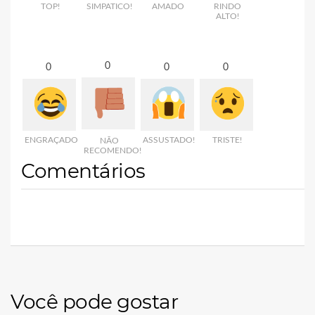
TOP!
SIMPATICO!
AMADO
RINDO
ALTO!
0
0
0
0
ENGRAÇADO
ASSUSTADO!
TRISTE!
NÃO
RECOMENDO!
Comentários
Você pode gostar