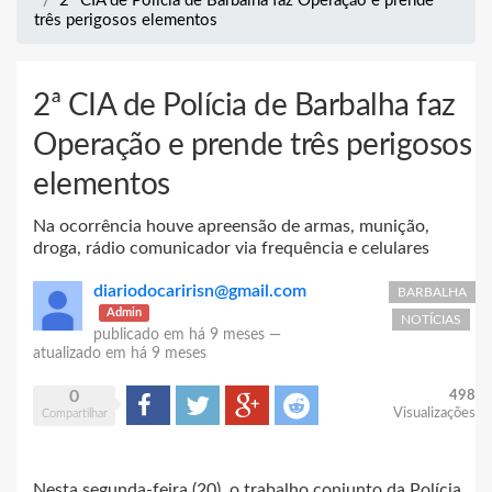
2ª CIA de Polícia de Barbalha faz Operação e prende
três perigosos elementos
2ª CIA de Polícia de Barbalha faz
Operação e prende três perigosos
elementos
Na ocorrência houve apreensão de armas, munição,
droga, rádio comunicador via frequência e celulares
diariodocaririsn@gmail.com
BARBALHA
Admin
NOTÍCIAS
publicado em
há 9 meses
—
atualizado em
há 9 meses
0
498
Compartilhar
Tweet
Google+
Reddit
Visualizações
Compartilhar
Nesta segunda-feira (20), o trabalho conjunto da Polícia